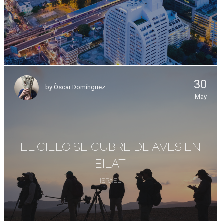
30
by
Òscar Domínguez
May
EL CIELO SE CUBRE DE AVES EN
EILAT
ISRAEL