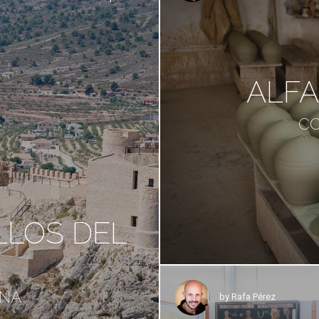
ALFA
CO
LLOS DEL
ANA
by
Rafa Pérez