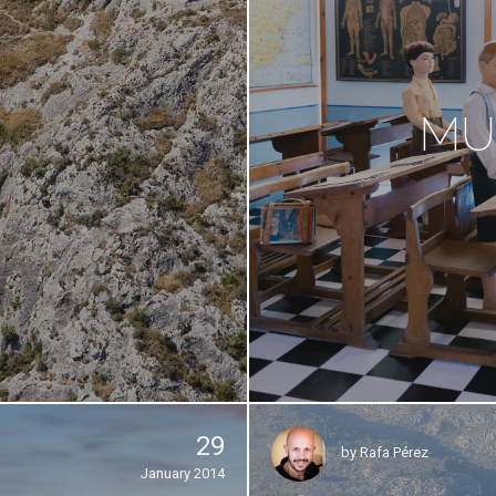
MU
29
by
Rafa Pérez
January 2014