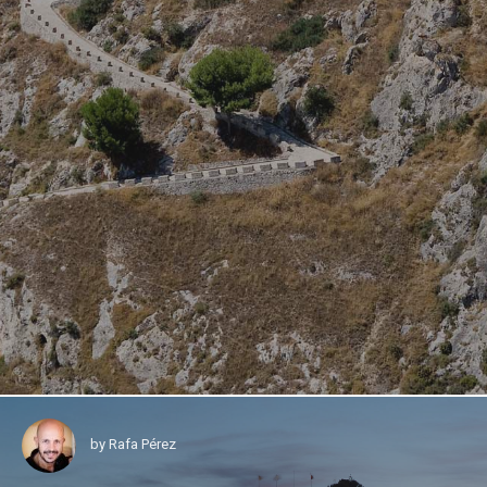
by
Rafa Pérez