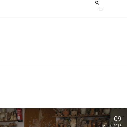
09
March 2015