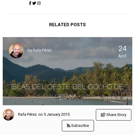
RELATED POSTS
24
by
Rafa Pérez
April
ISLAS DEL OESTE DEL GOLFO DE
SIAM
TAILANDIA
on 5 January 2015
Rafa Pérez
Share Story
Subscribe