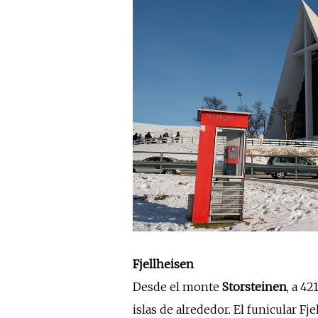
Fjellheisen
Desde el monte
Stor­stei­nen
, a 4
islas de alrededor. El funicular F