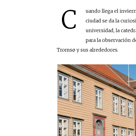
C
uando llega el inviern
ciudad se da la curio
universidad, la cated
para la observación d
Tromsø y sus alrededores.