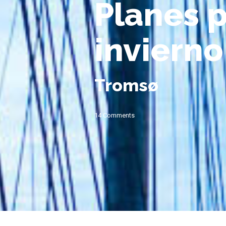
Planes p
invierno
Tromsø
14 Comments