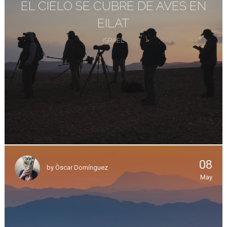
EL CIELO SE CUBRE DE AVES EN
EILAT
ISRAEL
08
by
Òscar Domínguez
May