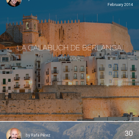
February 2014
LA CALABUCH DE BERLANGA
PEÑÍSCOLA
30
by
Rafa Pérez