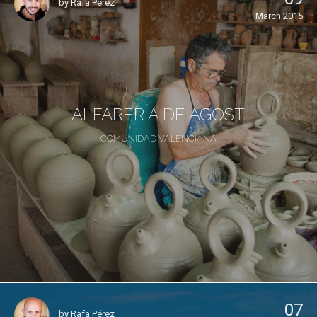
by
Rafa Pérez
March 2015
ALFARERÍA DE AGOST
COMUNIDAD VALENCIANA
07
by
Rafa Pérez