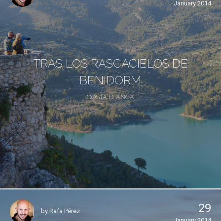
January 2014
TRAS LOS RASCACIELOS DE
BENIDORM
COSTA BLANCA
29
by
Rafa Pérez
January 2014