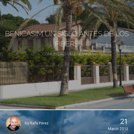
BENICASIM UN SIGLO ANTES DE LOS
FIBERS
COMUNIDAD VALENCIANA
21
by
Rafa Pérez
March 2013