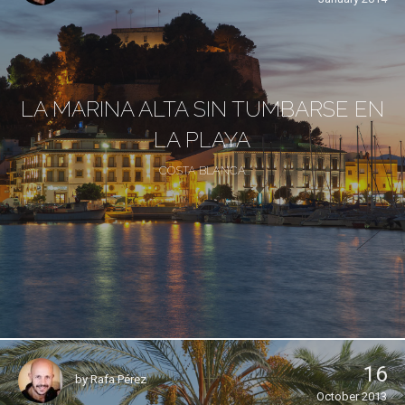
LA MARINA ALTA SIN TUMBARSE EN
LA PLAYA
COSTA BLANCA
16
by
Rafa Pérez
October 2013