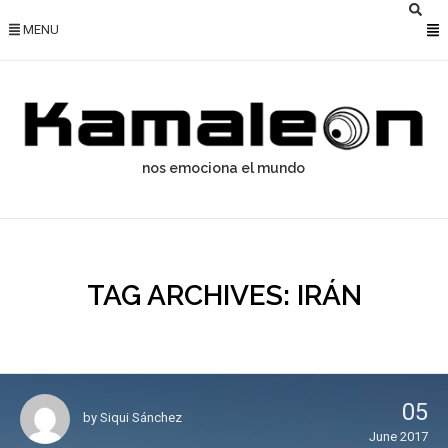
MENU
nos emociona el mundo
TAG ARCHIVES: IRÁN
05
by
Siqui Sánchez
June 2017