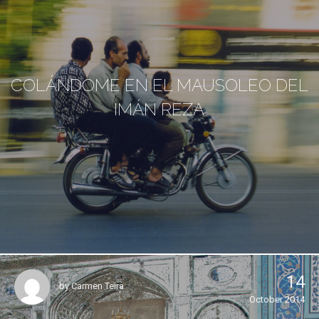
COLÁNDOME EN EL MAUSOLEO DEL
IMÁN REZA
14
by
Carmen Teira
October 2014