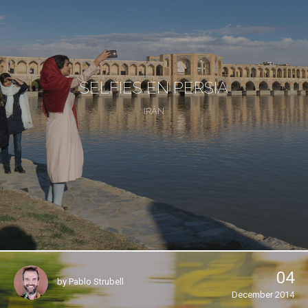
SELFIES EN PERSIA
IRÁN
04
by
Pablo Strubell
December 2014