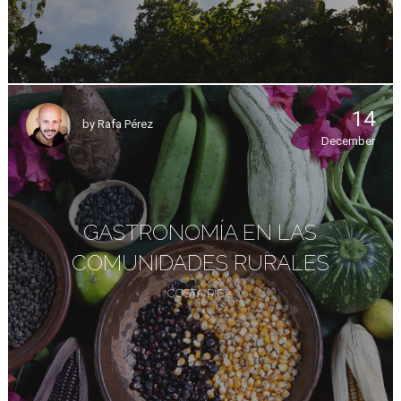
14
by
Rafa Pérez
December
GASTRONOMÍA EN LAS
COMUNIDADES RURALES
COSTA RICA