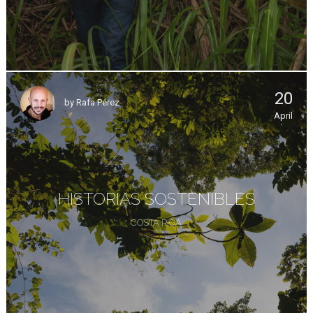
20
by
Rafa Pérez
April
HISTORIAS SOSTENIBLES
COSTA RICA