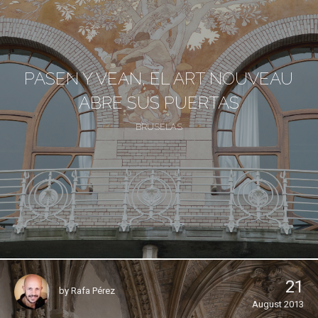
PASEN Y VEAN, EL ART NOUVEAU
ABRE SUS PUERTAS
BRUSELAS
21
by
Rafa Pérez
August 2013