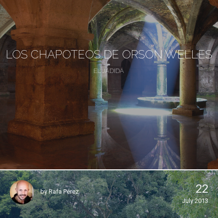
LOS CHAPOTEOS DE ORSON WELLES
EL JADIDA
22
by
Rafa Pérez
July 2013