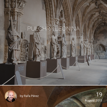
PULCHRA LEONINA
LEÓN
19
by
Rafa Pérez
August 2013