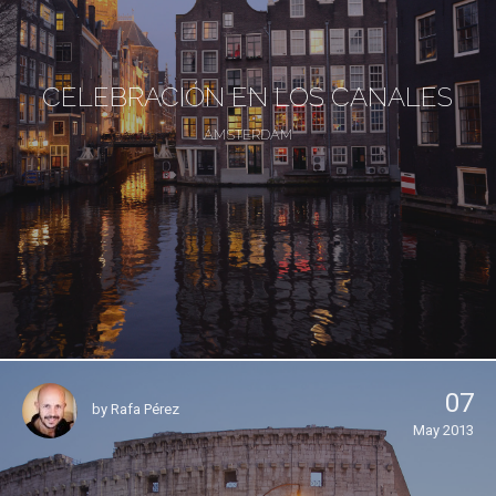
CELEBRACIÓN EN LOS CANALES
ÁMSTERDAM
07
by
Rafa Pérez
May 2013