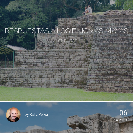
RESPUESTAS A LOS ENIGMAS MAYAS
HONDURAS
06
by
Rafa Pérez
June 2013