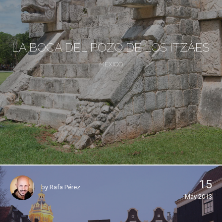
LA BOCA DEL POZO DE LOS ITZÁES
MÉXICO
15
by
Rafa Pérez
May 2013