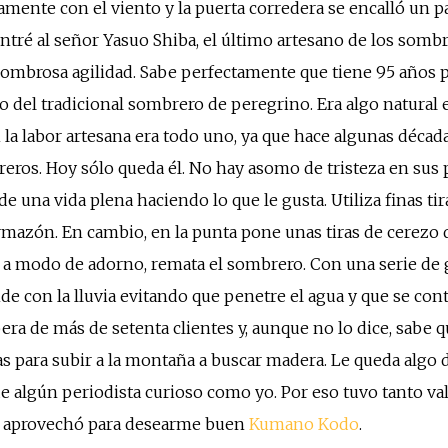
mente con el viento y la puerta corredera se encalló un p
contré al señor Yasuo Shiba, el último artesano de los som
asombrosa agilidad. Sabe perfectamente que tiene 95 años
 del tradicional sombrero de peregrino. Era algo natural e
a labor artesana era todo uno, ya que hace algunas décad
ros. Hoy sólo queda él. No hay asomo de tristeza en sus pa
e una vida plena haciendo lo que le gusta. Utiliza finas ti
 armazón. En cambio, en la punta pone unas tiras de cerez
, a modo de adorno, remata el sombrero. Con una serie de
e con la lluvia evitando que penetre el agua y que se contr
pera de más de setenta clientes y, aunque no lo dice, sabe
s para subir a la montaña a buscar madera. Le queda algo 
s de algún periodista curioso como yo. Por eso tuvo tanto v
, aprovechó para desearme buen
Kumano Kodo
.