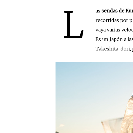
L
as
sendas de K
recorridas por p
vaya varias velo
Es un Japón a la
Takeshita-dori, 