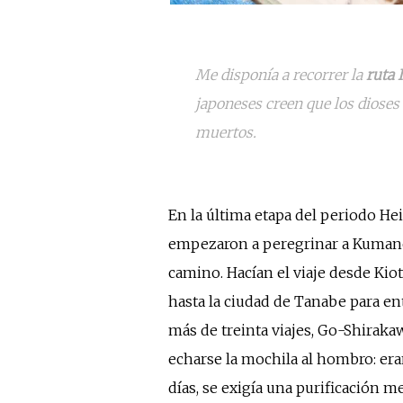
Me disponía a recorrer la
ruta 
japoneses creen que los dioses
muertos.
En la última etapa del periodo Hei
empezaron a peregrinar a Kumano b
camino. Hacían el viaje desde Kiot
hasta la ciudad de Tanabe para ent
más de treinta viajes, Go-Shiraka
echarse la mochila al hombro: er
días, se exigía una purificación 