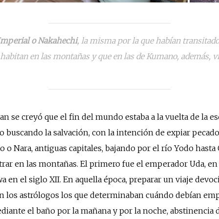
Imperial o Nakahechi
, la misma por la que habían transitad
 habitan en las montañas y que en las de Kumano, además, viv
an se creyó que el fin del mundo estaba a la vuelta de la 
uscando la salvación, con la intención de expiar pecados 
o o Nara, antiguas capitales, bajando por el río Yodo hast
rar en las montañas. El primero fue el emperador Uda, en e
wa en el siglo XII. En aquella época, preparar un viaje de
an los astrólogos los que determinaban cuándo debían em
mediante el baño por la mañana y por la noche, abstinenc