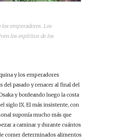
o los emperadores. Los
en los espíritus de los
esquina y los emperadores
del pasado y renacer al final del
a Osaka y bordeando luego la costa
l siglo IX. El más insistente, con
vocional suponía mucho más que
pezar a caminar y durante cuántos
ia de comer determinados alimentos