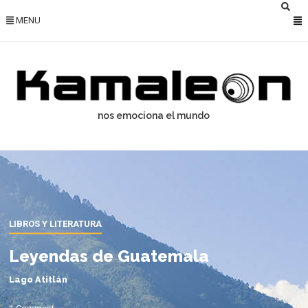
MENU
nos emociona el mundo
LIBROS Y LITERATURA
Leyendas de Guatemala
Lago Atitlán