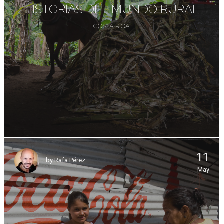
HISTORIAS DEL MUNDO RURAL
COSTA RICA
11
by
Rafa Pérez
May