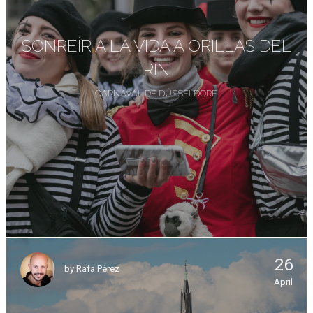
SONREÍR A LA VIDA A ORILLAS DEL
RIN
CARNAVAL DE DÜSSELDORF
26
by
Rafa Pérez
April