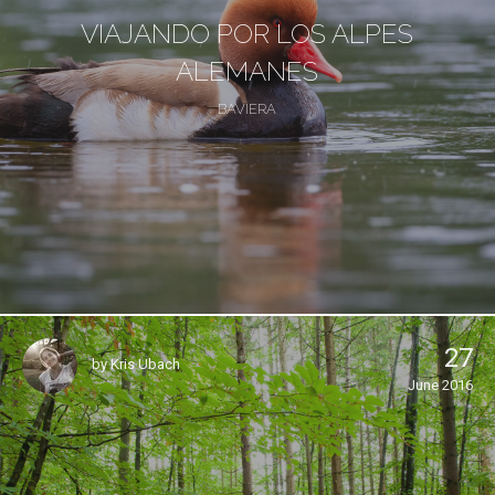
VIAJANDO POR LOS ALPES
ALEMANES
BAVIERA
27
by
Kris Ubach
June 2016