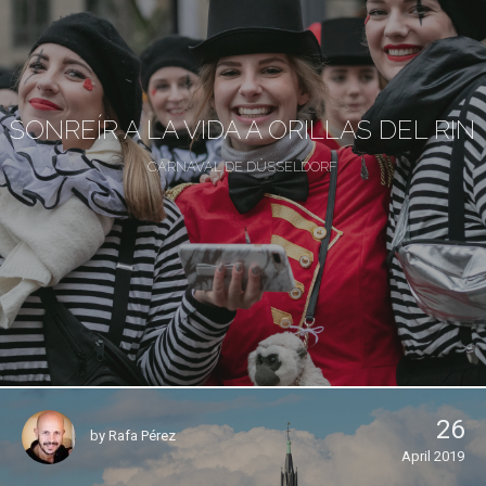
SONREÍR A LA VIDA A ORILLAS DEL RIN
CARNAVAL DE DÜSSELDORF
26
by
Rafa Pérez
April 2019