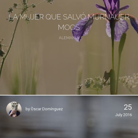
LA MUJER QUE SALVÓ MURNAUER
MOOS
ALEMANIA
25
by
Òscar Domínguez
July 2016