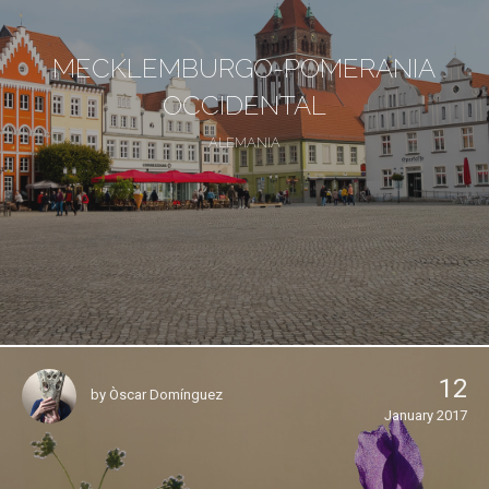
MECKLEMBURGO-POMERANIA
OCCIDENTAL
ALEMANIA
12
by
Òscar Domínguez
January 2017