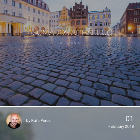
ASOMADOS AL BÁLTICO
ALEMANIA
01
by
Rafa Pérez
February 2018