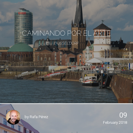
CAMINANDO POR EL ARTE
DÜSSELDORF
09
by
Rafa Pérez
February 2018