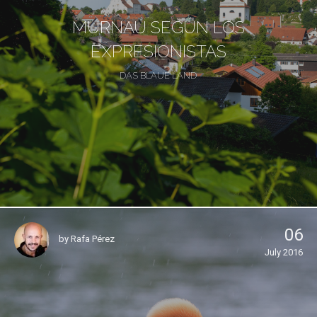
MURNAU SEGÚN LOS
EXPRESIONISTAS
DAS BLAUE LAND
06
by
Rafa Pérez
July 2016