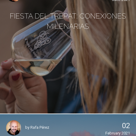
FIESTA DEL TREPAT: CONEXIONES
MILENARIAS
02
by
Rafa Pérez
February 2021