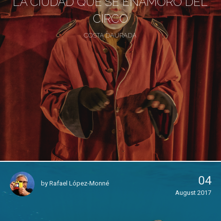
LA CIUDAD QUE SE ENAMORÓ DEL
CIRCO
COSTA DAURADA
04
by
Rafael López-Monné
August 2017