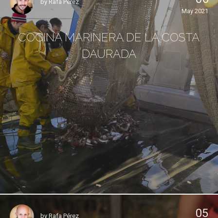
by
Rafa Pérez
May 2021
COCINA MARINERA DE LA COSTA
DAURADA
05
by
Rafa Pérez