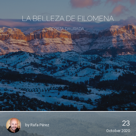
LA BELLEZA DE FILOMENA
COSTA DAURADA
23
by
Rafa Pérez
October 2020