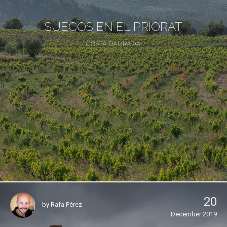
SUECOS EN EL PRIORAT
COSTA DAURADA
20
by
Rafa Pérez
December 2019