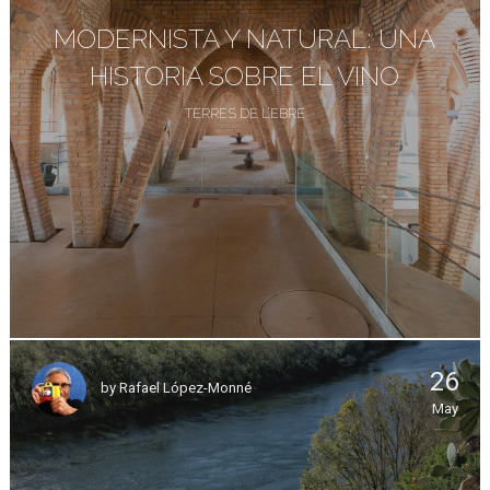
MODERNISTA Y NATURAL: UNA
HISTORIA SOBRE EL VINO
TERRES DE L’EBRE
26
by
Rafael López-Monné
May