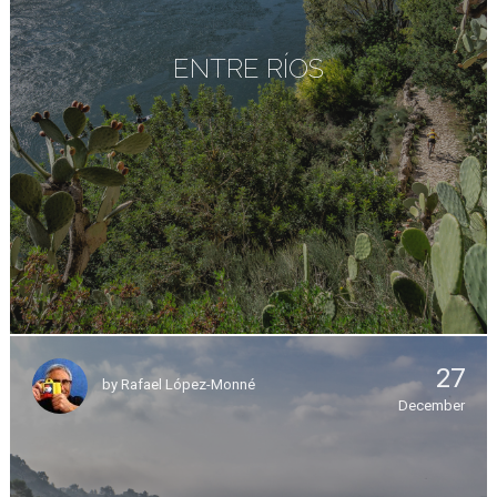
ENTRE RÍOS
27
by
Rafael López-Monné
December